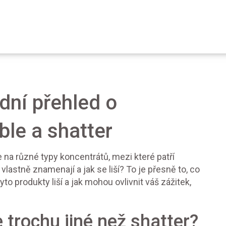
dní přehled o
le a shatter
 na různé typy koncentrátů, mezi které patří
vlastně znamenají a jak se liší? To je přesně to, co
to produkty liší a jak mohou ovlivnit váš zážitek,
e trochu jiné než shatter?