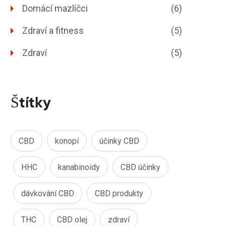
Domácí mazlíčci
(6)
Zdraví a fitness
(5)
Zdraví
(5)
Štítky
CBD
konopí
účinky CBD
HHC
kanabinoidy
CBD účinky
dávkování CBD
CBD produkty
THC
CBD olej
zdraví