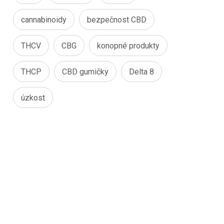
cannabinoidy
bezpečnost CBD
THCV
CBG
konopné produkty
THCP
CBD gumičky
Delta 8
úzkost