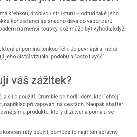
má křehkou, drobivou strukturu – odtud také jeho
měkké konzistenci se snadno dává do vaporizérů
zpadem na menší kousky, což může být výhoda, když
 která připomíná tenkou fólii. Je pevnější a méně
í jeho čistší vizuální podobu a často i vyšší
ují váš zážitek?
ale i o použití. Crumble se hodí lidem, kteří chtějí
t, například při vapování na cestách. Naopak shatter
pevnějšímu produktu, který drží tvar a pomalu se
te koncentráty použít, pomůže to najít ten správný