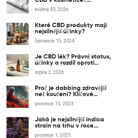
Průvodce pro rok 2026
května 30, 2026
Které CBD produkty mají
nejsilnější účinky?
července 15, 2024
Je CBD lék? Právní status,
účinky a rozdíl oproti
drogám v roce 2026
srpna 2, 2026
Proč je dabbing zdravější
než kouření? Klíčové
informace a výhody
prosince 15, 2023
Jaká je nejsilnější indica
strain na trhu v roce
2025?
prosince 1, 2025