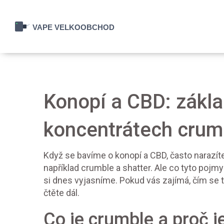
Konopí a CBD: zákla
koncentrátech crumb
Když se bavíme o konopí a CBD, často narazíte
například crumble a shatter. Ale co tyto pojmy 
si dnes vyjasníme. Pokud vás zajímá, čím se ty
čtěte dál.
Co je crumble a proč j