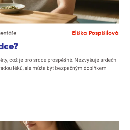
Eliška Pospíšilová
entáře
rdce?
něty, což je pro srdce prospěšné. Nezvyšuje srdeční
áhradou léků, ale může být bezpečným doplňkem