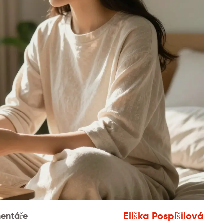
Eliška Pospíšilová
entáře