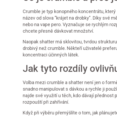
Crumble je typ konopného koncentrátu, který 
název od slova "krájet na drobky". Díky své 
nebo na vape pero. Vyznačuje se rychlým ro
chcete přesně dávkovat množství.
Naopak shatter má sklovitou, tvrdou strukturu,
drobivý než crumble. Někteří uživatelé preferuj
koncentraci účinných látek.
Jak tyto rozdíly ovlivň
Volba mezi crumble a shatter není jen o formě, 
snadno manipulovat s dávkou a rychle ji použí
najde své využití u těch, kdo dávají přednost 
rozpouští při zahřívání.
Když při výběru přemýšlíte o tom, jak plánuje