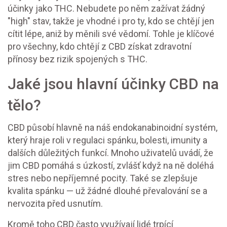
účinky jako THC. Nebudete po něm zažívat žádný
"high" stav, takže je vhodné i pro ty, kdo se chtějí jen
cítit lépe, aniž by měnili své vědomí. Tohle je klíčové
pro všechny, kdo chtějí z CBD získat zdravotní
přínosy bez rizik spojených s THC.
Jaké jsou hlavní účinky CBD na
tělo?
CBD působí hlavně na náš endokanabinoidní systém,
který hraje roli v regulaci spánku, bolesti, imunity a
dalších důležitých funkcí. Mnoho uživatelů uvádí, že
jim CBD pomáhá s úzkostí, zvlášť když na ně doléhá
stres nebo nepříjemné pocity. Také se zlepšuje
kvalita spánku — už žádné dlouhé převalování se a
nervozita před usnutím.
Kromě toho CBD často využívají lidé trpící