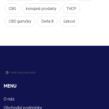
CBG
konopné produkty
THCP
CBD gumičky
Delta 8
úzkost
MENU
O nás
Obchodní podmínky