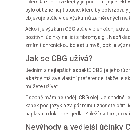
Cílem každé nové léčby je podpořit její efekti
bylo obtížné najít studie, které by potvrzova
objevuje stále více výzkumů zaměřených na kan
Ačkoli je výzkum CBG stále v plenkách, existu
pozitivní účinky na lidi s fibromyalgií. Napřík
zmírnit chronickou bolest u myší, což je význa
Jak se CBG užívá?
Jedním z nejlepších aspektů CBG je jeho různo
a každý má své vlastní preference, takže je skv
můžete užívat.
Osobně mám nejraději CBG olej. Je snadné jej
kapek pod jazyk a za pár minut začnete cítit ú
náplasti a dokonce i jedlá. Záleží na tom, co 
Nevýhody a vedlejší účinky 