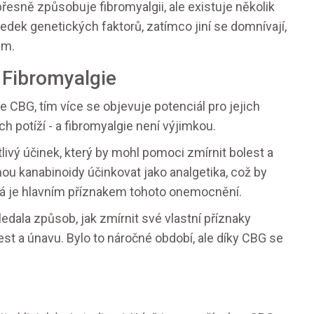
přesně způsobuje fibromyalgii, ale existuje několik
sledek genetických faktorů, zatímco jiní se domnívají,
em.
 Fibromyalgie
e CBG, tím více se objevuje potenciál pro jejich
ch potíží - a fibromyalgie není výjimkou.
ivý účinek, který by mohl pomoci zmírnit bolest a
ou kanabinoidy účinkovat jako analgetika, což by
erá je hlavním příznakem tohoto onemocnění.
edala způsob, jak zmírnit své vlastní příznaky
est a únavu. Bylo to náročné období, ale díky CBG se