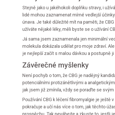
Stejně jako u jakéhokoli doplňku stravy, i uží
lidé mohou zaznamenat mírné vedlejší účinky
únava. Je také důležité mít na paměti, že CBG
užíváte nějaké léky, měli byste se o užívání 
Já sama jsem zaznamenala jen minimální vedl
molekula dokázala udělat pro moje zdraví. Al
je nejlepší začít s malou dávkou a postupně ji
Závěrečné myšlenky
Není pochyb o tom, že CBG je nadějný kandidá
potenciálními protizánětlivými a analgetickými
jak jsem již zmínila, vždy se poraďte se svým
Používání CBG k léčení fibromyalgie je ještě 
pokračuje a učí nás více o tom, jak těchto ú
prospěchu. Tak neváhejte a zkuste to, jestli je