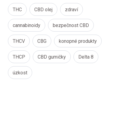
THC
CBD olej
zdraví
cannabinoidy
bezpečnost CBD
THCV
CBG
konopné produkty
THCP
CBD gumičky
Delta 8
úzkost