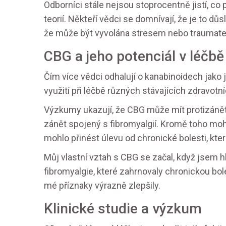
Odborníci stále nejsou stoprocentně jistí, co 
teorií. Někteří vědci se domnívají, že je to dů
že může být vyvolána stresem nebo traumat
CBG a jeho potenciál v léčbě
Čím více vědci odhalují o kanabinoidech jako j
využití při léčbě různých stávajících zdravotní
Výzkumy ukazují, že CBG může mít protizánětl
zánět spojený s fibromyalgií. Kromě toho moh
mohlo přinést úlevu od chronické bolesti, kt
Můj vlastní vztah s CBG se začal, když jsem hl
fibromyalgie, které zahrnovaly chronickou bol
mé příznaky výrazně zlepšily.
Klinické studie a výzkum