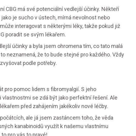
vání CBG má své potenciální vedlejší účinky. Někteří
 jako je sucho v ústech, mírná nevolnost nebo
 může interagovat s některými léky, takže pokud již
CBG poradit se svým lékařem.
ejší účinky a byla jsem ohromena tím, co tato malá
e to neznamená, že to bude stejné pro každého. Vždy
 zvyšovat podle potřeby.
t pro pomoc lidem s fibromyalgií. S jeho
 vlastnostmi se zdá být jako perfektní řešení. Ale
 lékařem před zahájením jakékoliv nové léčby.
v počátcích, ale já jsem zastáncem toho, že věda
žasných kanabinoidů využít k našemu vlastnímu
 to pro vás to pravé!