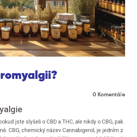
bromyalgii?
0 Komentáře
yalgie
pokud jste slyšeli o CBD a THC, ale nikdy o CBG, pak
ě. CBG, chemický název Cannabigerol, je jedním z