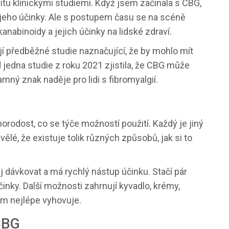
vitu klinickými studiemi. Když jsem začínala s CBG,
ly jeho účinky. Ale s postupem času se na scéně
abinoidy a jejich účinky na lidské zdraví.
jí předběžné studie naznačující, že by mohlo mít
lad jedna studie z roku 2021 zjistila, že CBG může
mný znak naděje pro lidi s fibromyalgií.
rodost, co se týče možností použití. Každý je jiný
ělé, že existuje tolik různých způsobů, jak si to
 dávkovat a má rychlý nástup účinku. Stačí pár
činky. Další možnosti zahrnují kyvadlo, krémy,
vám nejlépe vyhovuje.
CBG