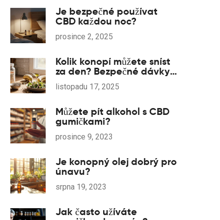
Je bezpečné používat
CBD každou noc?
prosince 2, 2025
Kolik konopí můžete sníst
za den? Bezpečné dávky
a jak to ovlivňuje tělo
listopadu 17, 2025
Můžete pít alkohol s CBD
gumičkami?
prosince 9, 2023
Je konopný olej dobrý pro
únavu?
srpna 19, 2023
Jak často užíváte