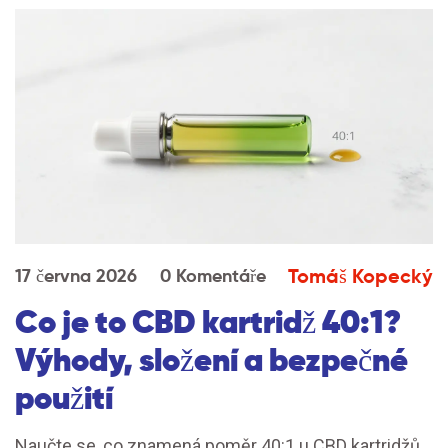
Tomáš Kopecký
17 června 2026
0 Komentáře
Co je to CBD kartridž 40:1?
Výhody, složení a bezpečné
použití
Naučte se, co znamená poměr 40:1 u CBD kartridžů.