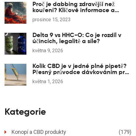
Proč je dabbing zdravější než
kouření? Klíčové informace a
výhody
prosince 15, 2023
Delta 9 vs HHC-O: Co je rozdíl v
účincích, legalitě a síle?
května 9, 2026
Kolik CBD je v jedné plné pipetě?
Přesný průvodce dávkováním pro
domácí zvířata
května 1, 2026
Kategorie
Konopí a CBD produkty
(179)