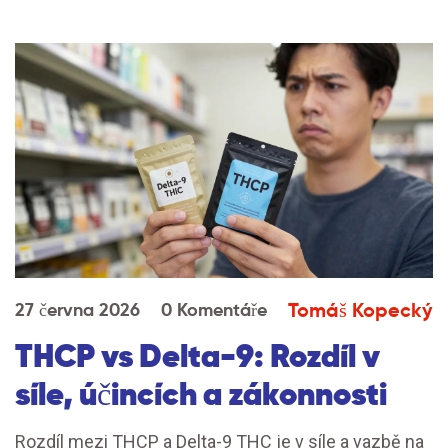
Tomáš Kopecký
27 června 2026
0 Komentáře
THCP vs Delta-9: Rozdíl v
síle, účincích a zákonnosti
Rozdíl mezi THCP a Delta-9 THC je v síle a vazbě na