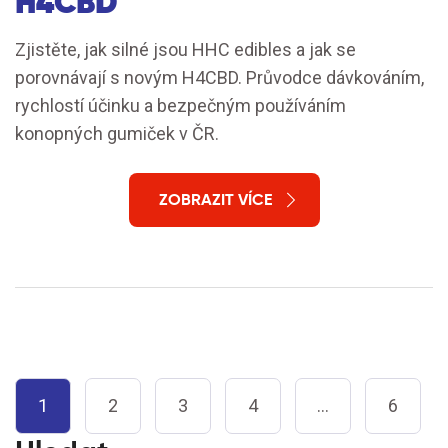
H4CBD
Zjistěte, jak silné jsou HHC edibles a jak se
porovnávají s novým H4CBD. Průvodce dávkováním,
rychlostí účinku a bezpečným používáním
konopných gumiček v ČR.
ZOBRAZIT VÍCE
1
2
3
4
…
6