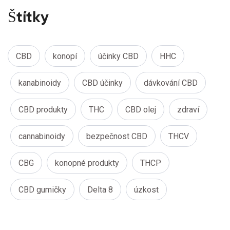
Štítky
CBD
konopí
účinky CBD
HHC
kanabinoidy
CBD účinky
dávkování CBD
CBD produkty
THC
CBD olej
zdraví
cannabinoidy
bezpečnost CBD
THCV
CBG
konopné produkty
THCP
CBD gumičky
Delta 8
úzkost