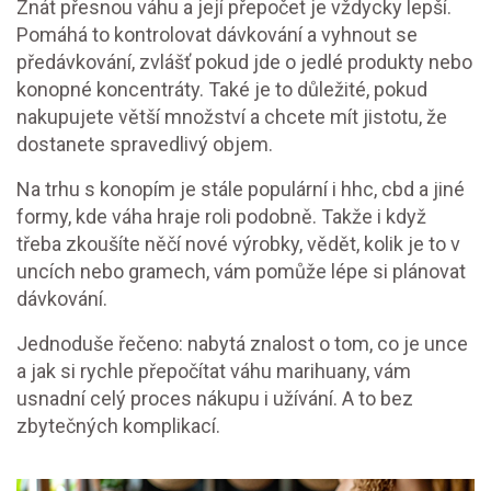
Znát přesnou váhu a její přepočet je vždycky lepší.
Pomáhá to kontrolovat dávkování a vyhnout se
předávkování, zvlášť pokud jde o jedlé produkty nebo
konopné koncentráty. Také je to důležité, pokud
nakupujete větší množství a chcete mít jistotu, že
dostanete spravedlivý objem.
Na trhu s konopím je stále populární i hhc, cbd a jiné
formy, kde váha hraje roli podobně. Takže i když
třeba zkoušíte něčí nové výrobky, vědět, kolik je to v
uncích nebo gramech, vám pomůže lépe si plánovat
dávkování.
Jednoduše řečeno: nabytá znalost o tom, co je unce
a jak si rychle přepočítat váhu marihuany, vám
usnadní celý proces nákupu i užívání. A to bez
zbytečných komplikací.