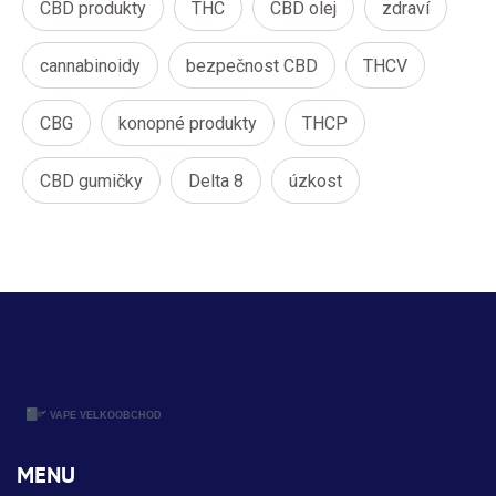
CBD produkty
THC
CBD olej
zdraví
cannabinoidy
bezpečnost CBD
THCV
CBG
konopné produkty
THCP
CBD gumičky
Delta 8
úzkost
MENU