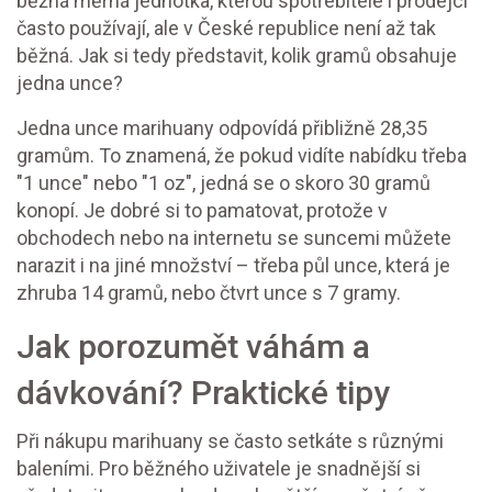
běžná měrná jednotka, kterou spotřebitelé i prodejci
často používají, ale v České republice není až tak
běžná. Jak si tedy představit, kolik gramů obsahuje
jedna unce?
Jedna unce marihuany odpovídá přibližně 28,35
gramům. To znamená, že pokud vidíte nabídku třeba
"1 unce" nebo "1 oz", jedná se o skoro 30 gramů
konopí. Je dobré si to pamatovat, protože v
obchodech nebo na internetu se suncemi můžete
narazit i na jiné množství – třeba půl unce, která je
zhruba 14 gramů, nebo čtvrt unce s 7 gramy.
Jak porozumět váhám a
dávkování? Praktické tipy
Při nákupu marihuany se často setkáte s různými
baleními. Pro běžného uživatele je snadnější si