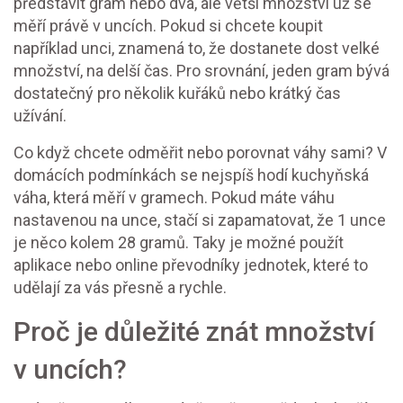
představit gram nebo dva, ale větší množství už se
měří právě v uncích. Pokud si chcete koupit
například unci, znamená to, že dostanete dost velké
množství, na delší čas. Pro srovnání, jeden gram bývá
dostatečný pro několik kuřáků nebo krátký čas
užívání.
Co když chcete odměřit nebo porovnat váhy sami? V
domácích podmínkách se nejspíš hodí kuchyňská
váha, která měří v gramech. Pokud máte váhu
nastavenou na unce, stačí si zapamatovat, že 1 unce
je něco kolem 28 gramů. Taky je možné použít
aplikace nebo online převodníky jednotek, které to
udělají za vás přesně a rychle.
Proč je důležité znát množství
v uncích?