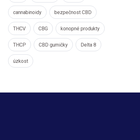
cannabinoidy
bezpečnost CBD
THCV
CBG
konopné produkty
THCP
CBD gumičky
Delta 8
úzkost