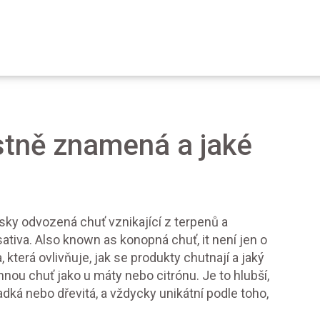
stně znamená a jaké
sky odvozená chuť vznikající z terpenů a
ativa
. Also known as
konopná chuť
, it není jen o
a, která ovlivňuje, jak se produkty chutnají a jaký
ou chuť jako u máty nebo citrónu. Je to hlubší,
dká nebo dřevitá, a vždycky unikátní podle toho,
.