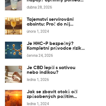
na účinky a pocity
dubna 28, 2026
Tajemství servírování
absintu: Proč do něj
kapeme vodu?
února 1, 2024
Je HHC-P bezpečný?
Kompletní průvodce riziky,
účinky a legálností v roce
června 24, 2026
2026
Je CBD lepší s sativou
nebo indikou?
ledna 1, 2026
Jak se zbavit otoků očí
způsobených požitím
jedlých produktů
ledna 1, 2024