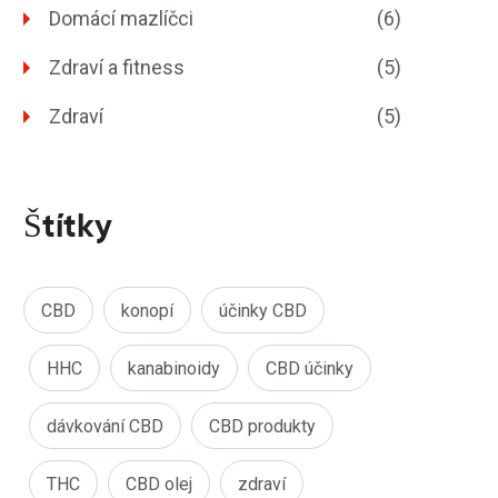
Domácí mazlíčci
(6)
Zdraví a fitness
(5)
Zdraví
(5)
Štítky
CBD
konopí
účinky CBD
HHC
kanabinoidy
CBD účinky
dávkování CBD
CBD produkty
THC
CBD olej
zdraví