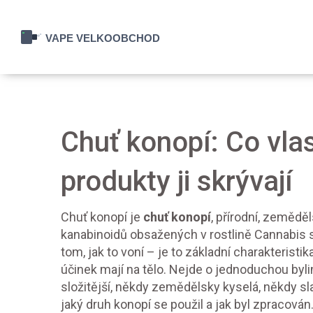
Chuť konopí: Co vla
produkty ji skrývají
Chuť konopí je
chuť konopí
,
přírodní, zeměděl
kanabinoidů obsažených v rostlině Cannabis s
tom, jak to voní – je to základní charakteristik
účinek mají na tělo.
Nejde o jednoduchou bylinn
složitější, někdy zemědělsky kyselá, někdy sla
jaký druh konopí se použil a jak byl zpracován