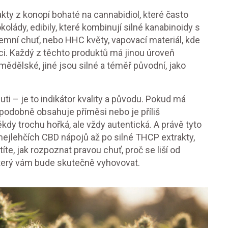
akty z konopí bohaté na cannabidiol, které často
kolády
,
edibily, které kombinují silné kanabinoidy s
zemní chuť
, nebo
HHC květy
,
vapovací materiál, kde
ci
. Každý z těchto produktů má jinou úroveň
mědělské, jiné jsou silné a téměř původní, jako
uti – je to indikátor kvality a původu. Pokud má
podobně obsahuje příměsi nebo je příliš
kdy trochu hořká, ale vždy autentická. A právě tyto
nejlehčích CBD nápojů až po silné THCP extrakty,
títe, jak rozpoznat pravou chuť, proč se liší od
 který vám bude skutečně vyhovovat.