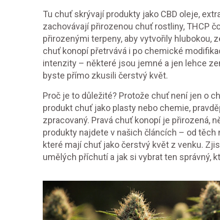
Tu chuť skrývají produkty jako
CBD oleje
,
extr
zachovávají přirozenou chuť rostliny
,
THCP čo
přirozenými terpeny, aby vytvořily hlubokou, 
chuť konopí přetrvává i po chemické modifika
intenzity – některé jsou jemné a jen lehce ze
byste přímo zkusili čerstvý květ.
Proč je to důležité? Protože chuť není jen o ch
produkt chuť jako plasty nebo chemie, pravdě
zpracovaný. Pravá chuť konopí je přirozená, ně
produkty najdete v našich článcích – od těch 
které mají chuť jako čerstvý květ z venku. Zjis
umělých příchutí a jak si vybrat ten správný,