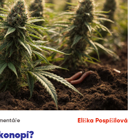
Eliška Pospíšilová
mentáře
 konopí?